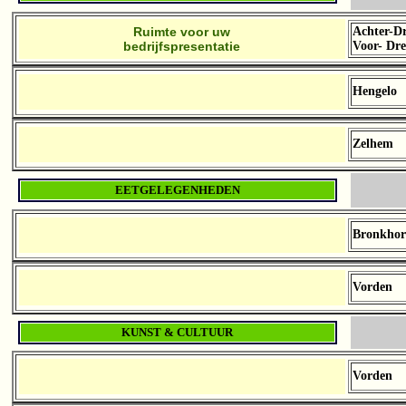
Ruimte voor uw
Achter-D
bedrijfspresentatie
Voor- Dr
Hengelo
Zelhem
EETGELEGENHEDEN
Bronkhor
Vorden
KUNST & CULTUUR
Vorden