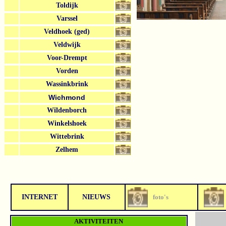
Toldijk
Varssel
Veldhoek (ged)
Veldwijk
Voor-Drempt
Vorden
Wassinkbrink
Wichmond
Wildenborch
Winkelshoek
Wittebrink
Zelhem
INTERNET
NIEUWS
foto's
AKTIVITEITEN