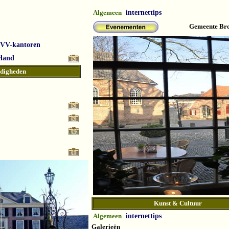
Algemeen
internettips
Gemeente Bro
VVV-kantoren
rland
digheden
Kunst & Cultuur
Algemeen
internettips
Galerieën