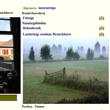
Algemeen
internettips
nckhorst
Kinderboerderij
Feltsigt
Natuurgebieden
Hekenbroek
Landschap rondom Bronckhorst
Parken - Tuinen