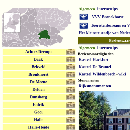
Algemeen
internettips
VVV Bronckhorst
Toeristenbureaus en 
Het kleinste stadje van Nede
Bezienswaar
Algemeen
internettips
Achter-Drempt
Bezienswaardigheden
Baak
Kasteel Hackfort
Bekveld
Kasteel De Bramel
Kasteel Wildenborch
-
wiki
Bronkhorst
Monumenten
De Meene
Rijksmonumenten
Delden
Dunsborg
Eldrik
Gooi
Halle
Halle-Heide