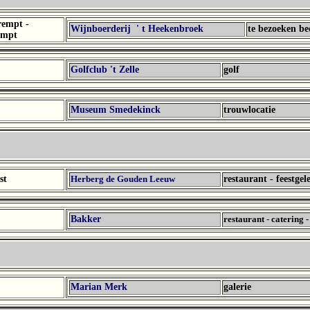
rempt -
Wijnboerderij ' t Heekenbroek
te bezoeken be
empt
Golfclub 't Zelle
golf
Museum Smedekinck
trouwlocatie
st
Herberg de Gouden Leeuw
restaurant - feestgel
Bakker
restaurant - catering -
Marian
Merk
galerie