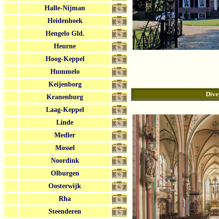
Halle-Nijman
Heidenhoek
Hengelo Gld.
Heurne
Hoog-Keppel
Hummelo
Keijenborg
Dive
Kranenburg
Laag-Keppel
Linde
Medler
Mossel
Noordink
Olburgen
Oosterwijk
Rha
Steenderen