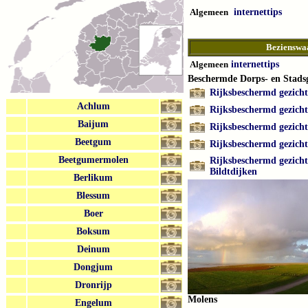
Algemeen
internettips
Bezienswa
Algemeen
internettips
Beschermde Dorps- en Stads
Rijksbeschermd gezich
Achlum
Rijksbeschermd gezicht
Baijum
Rijksbeschermd gezich
Beetgum
Rijksbeschermd gezicht
Beetgumermolen
Rijksbeschermd gezich
Bildtdijken
Berlikum
Blessum
Boer
Boksum
Deinum
Dongjum
Dronrijp
Molens
Engelum