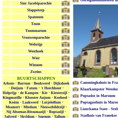
Oorlogsmonumenten i
Sint Jacobiparochie
Slappeterp
Spannum
Tzum
Tzummarum
Vrouwenparochie
Welsrijp
Westhoek
Wier
Winsum
Zweins
BUURTSCHAPPEN
Camminghahuis in Fra
·
·
·
Arkens
Barrum
Bonkwerd
Dijkshoek
·
·
·
·
Doijum
Fatum
't Heechhout
Klaarkampster Weeshui
·
·
·
·
Holprijp
de Kampen
Kie
Kiesterzijl
Poptaslot in Marssum
·
·
·
Kingmatille
Klooster Anjum
Koehool
·
·
·
Koüm
Laakwerd
Lutjelollum
Poptagasthuis in Mars
·
·
·
Meamert
Miedum
Nieuwebildtzijl
Liauckama State - Sex
.
·
·
Nij Altoenae
Ritsumazijl
Roptazijl
Stadhuis van Franeker 
·
·
·
·
Salverd
Skyldum
Sopsum
Tallum