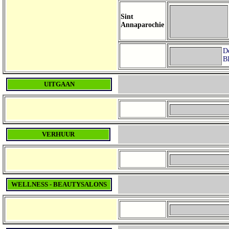
Sint
Annaparochie
D
Bl
UITGAAN
VERHUUR
WELLNESS - BEAUTYSALONS