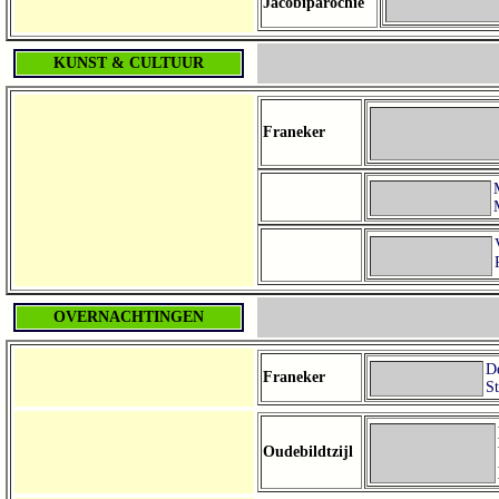
Jacobiparochie
KUNST & CULTUUR
Franeker
OVERNACHTINGEN
D
Franeker
S
Oudebildtzijl