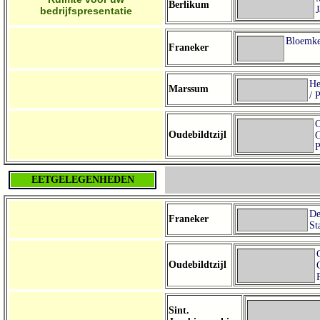
Berlikum
J
bedrijfspresentatie
Bloemke
Franeker
He
Marssum
/ 
C
Oudebildtzijl
P
EETGELEGENHEDEN
D
Franeker
St
Oudebildtzijl
Sint.