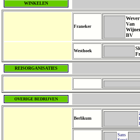
WINKELEN
Wever
Van
Franeker
Wijne
BV
Sl
Westhoek
Fr
REISORGANISATIES
OVERIGE BEDRIJVEN
Berlikum
Sans
Souci