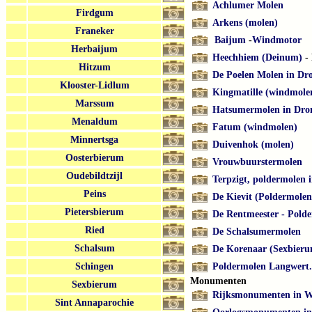
Achlumer Molen
Firdgum
Arkens (molen)
Franeker
Baijum
-
Windmotor
Herbaijum
Heechhiem (Deinum)
- 
Hitzum
De Poelen Molen in Dr
Klooster-Lidlum
Kingmatille (windmolen
Marssum
Hatsumermolen in Dro
Menaldum
Fatum (windmolen)
Minnertsga
Duivenhok (molen)
Oosterbierum
Vrouwbuurstermolen
Oudebildtzijl
Terpzigt, poldermolen
Peins
De Kievit (Poldermole
Pietersbierum
De Rentmeester - Pold
Ried
De Schalsumermolen
Schalsum
De Korenaar (Sexbier
Schingen
Poldermolen Langwert.
Monumenten
Sexbierum
Rijksmonumenten in 
Sint Annaparochie