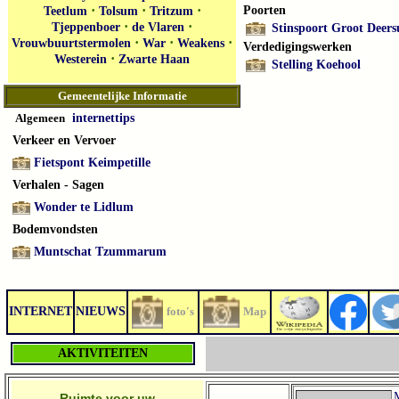
·
·
·
Poorten
Teetlum
Tolsum
Tritzum
·
·
Tjeppenboer
de Vlaren
Stinspoort Groot Deer
·
·
·
Vrouwbuurtstermolen
War
Weakens
Verdedigingswerken
·
Westerein
Zwarte Haan
Stelling Koehool
Gemeentelijke Informatie
Algemeen
internettips
Verkeer en Vervoer
Fietspont Keimpetille
Verhalen - Sagen
Wonder te Lidlum
Bodemvondsten
Muntschat Tzummarum
INTERNET
NIEUWS
foto's
Map
AKTIVITEITEN
Ruimte voor uw