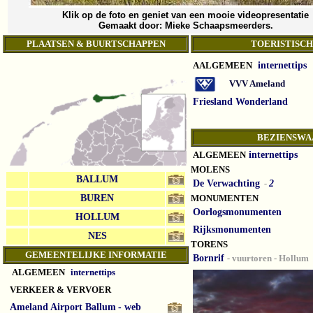
Klik op de foto
en geniet van een mooie videopresentatie
Gemaakt door: Mieke Schaapsmeerders
.
PLAATSEN & BUURTSCHAPPEN
TOERISTISCH
AALGEMEEN
internettips
VVV Ameland
Friesland Wonderland
BEZIENSWA
ALGEMEEN
internettips
MOLENS
BALLUM
De Verwachting
-
2
BUREN
MONUMENTEN
Oorlogsmonumenten
HOLLUM
Rijksmonumenten
NES
TORENS
GEMEENTELIJKE INFORMATIE
Bornrif
-
vuurtoren - Hollum
ALGEMEEN
internettips
VERKEER & VERVOER
Ameland Airport Ballum
- web