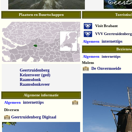
Plaatsen en Buurtschappen
Toeristisc
Visit Brabant
VVV Geertruidenberg
Algemeen
internettips
Beziensw
Algemeen
internettips
Molens
De Onvermoeide
Geertruidenberg
Keizersveer (ged)
Raamsdonk
Raamsdonksveer
Algemene informatie
Algemeen
internettips
Diversen
Geertruidenberg Digitaal