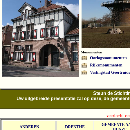
Monumenten
Oorlogsmonumenten
Rijksmonumenten
Vestingstad Geertruid
Steun de Stichtin
Uw uitgebreide presentatie zal op deze, de gemeente
voorbeeld co
GEMEENTE AA
ANDEREN
DRENTHE
HUNZE