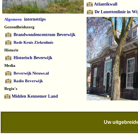
Atlantikwall
De Lunettenlinie in Wi
Algemeen
internettips
Gezondheidszorg
Brandwondencentrum Beverwijk
Rode Kruis Ziekenhuis
Historie
Historisch Beverwijk
Media
Beverwijk Nieuws.nl
Radio Beverwijk
Regio's
Midden Kennemer Land
Uw uitgebreide