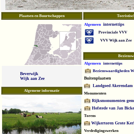
Plaatsen en Buurtschappen
Toeristisc
Algemeen
internettips
Provinciale VVV
VVV Wijk aan Zee
Beziensw
Algemeen
internettips
Bezienswaardigheden W
Beverwijk
Buitenplaatsen
Wijk aan Zee
Landgoed Akerendam
Algemene informatie
Monumenten
Rijksmonumenten geme
Hofstede van Jan Bicke
Torens
Wijkertoren Grote Ker
Verdedigingswerken