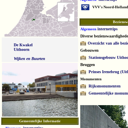
VVV's Noord-Holland
Beziensw
Algemeen
internettips
Diverse bezienswaardighed
Overzicht van alle bez
De Kwakel
Uithoorn
Gebouwen
Stationsgebouw Uitho
Wijken en Buurten
Bruggen
Prinses Irenebrug (Ui
Monumenten
Rijksmonumenten
Gemeentelijke monum
Gemeentelijke Informatie