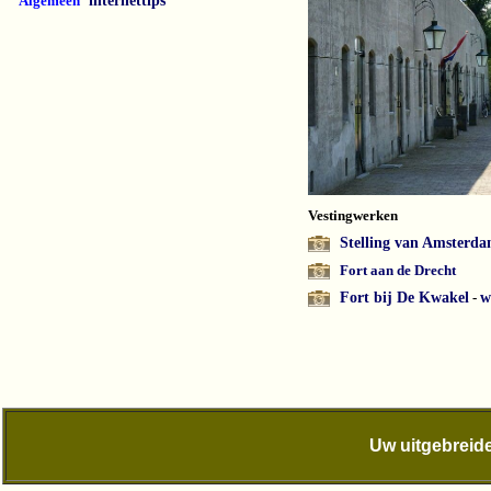
Algemeen
internettips
Vestingwerken
Stelling van Amsterd
Fort aan de Drecht
Fort bij De Kwakel
-
w
Uw uitgebreide