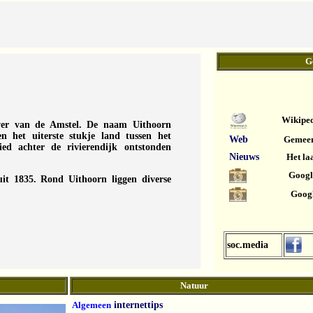
G
Wikipe
ever van de Amstel. De naam Uithoorn
en het uiterste stukje land tussen het
Web
Gemeen
ed achter de rivierendijk ontstonden
Nieuws
Het la
Googl
uit 1835. Rond Uithoorn liggen diverse
Goog
soc.media
Natuur
Algemeen
internettips