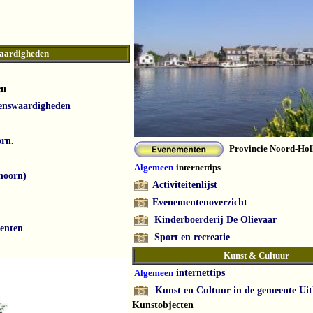
aardigheden
en
ienswaardigheden
orn.
Provincie Noord-Hol
Algemeen
internettips
thoorn)
Activiteitenlijst
Evenementenoverzicht
Kinderboerderij De Olievaar
enten
Sport en recreatie
Kunst & Cultuur
Algemeen
internettips
Kunst en Cultuur in de gemeente Ui
Kunstobjecten