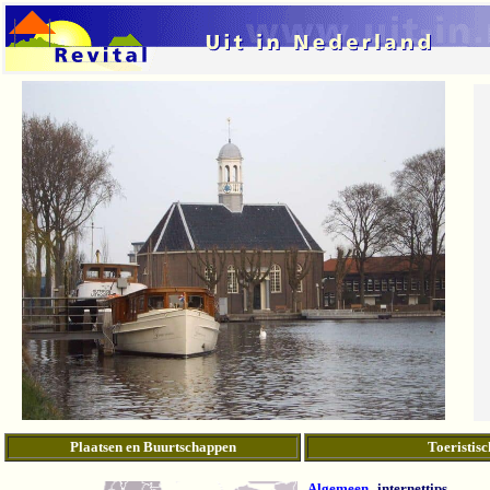
Plaatsen en Buurtschappen
Toeristisc
Algemeen
internettips