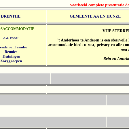
voorbeeld complete presentatie d
DRENTHE
GEMEENTE AA EN HUNZE
PSACCOMMODATIE
VIJF STERR
o.a. voor:
't Anderhoes te Anderen is een sfeervoll
accommodatie biedt u rust, privacy en alle com
enden of Familie
een 
Reunies
Trainingen
Rein en Anneke
Zorggroepen