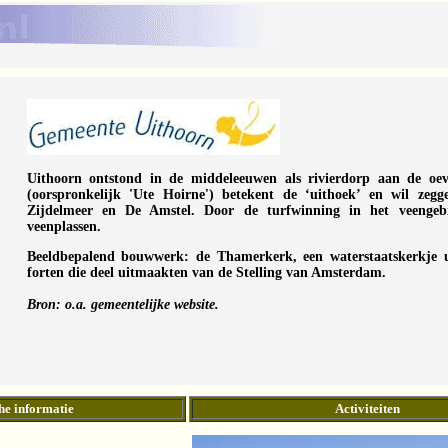
Uithoorn ontstond in de middeleeuwen als rivierdorp aan de o
(oorspronkelijk 'Ute Hoirne') betekent de ‘uithoek’ en wil zegg
Zijdelmeer en De Amstel. Door de turfwinning in het veengebi
veenplassen.
Beeldbepalend bouwwerk
: de Thamerkerk, een waterstaatskerkje 
forten die deel uitmaakten van de Stelling van Amsterdam.
Bron: o.a. gemeentelijke website.
he informatie
Activiteiten