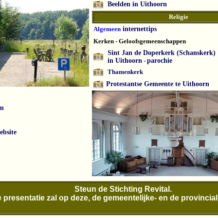
Beelden in Uithoorn
Religie
Algemeen
internettips
Kerken
- Geloofsgemeenschappen
Sint Jan de Doperkerk (Schanskerk)
in Uithoorn
-
parochie
Thamenkerk
Protestantse Gemeente te Uithoorn
am
ebsite
Steun de Stichting Revital.
 presentatie zal op deze, de gemeentelijke- en de provincia