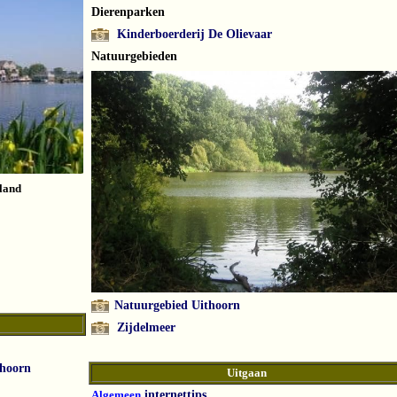
Dierenparken
Kinderboerderij De Olievaar
Natuurgebieden
land
Natuurgebied Uithoorn
Zijdelmeer
thoorn
Uitgaan
Algemeen
internettips