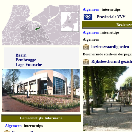
Algemeen
internettips
Provinciale VVV
Beziensw
Algemeen
internettips
Algemeen
bezienswaardigheden
Beschermde stads-en dorpsge
Baarn
Eembrugge
Rijksbeschermd gezich
Lage Vuursche
Gemeentelijke Informatie
Algemeen
internettips