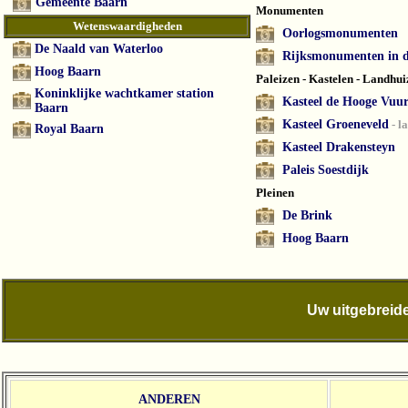
Gemeente Baarn
Monumenten
Wetenswaardigheden
Oorlogsmonumenten
De Naald van Waterloo
Rijksmonumenten in d
Hoog Baarn
Paleizen - Kastelen - Landhui
Koninklijke wachtkamer station
Kasteel de Hooge Vuur
Baarn
Kasteel Groeneveld
- l
Royal Baarn
Kasteel Drakensteyn
Paleis Soestdijk
Pleinen
De Brink
Hoog Baarn
Uw uitgebreide
ANDEREN