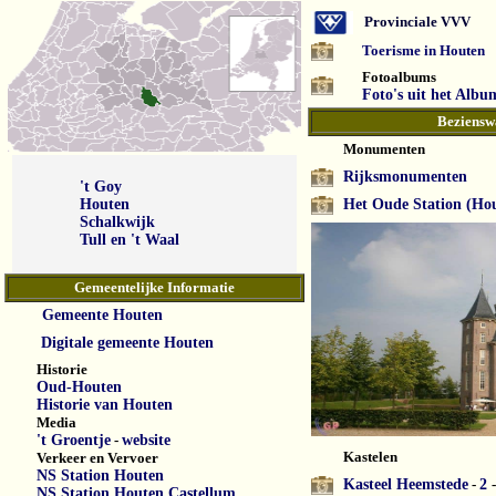
Provinciale VVV
Toerisme in Houten
Fotoalbums
Foto's uit het Albu
Beziensw
Monumenten
Rijksmonumenten
't Goy
Houten
Het Oude Station (Ho
Schalkwijk
Tull en 't Waal
Gemeentelijke Informatie
Gemeente Houten
Digitale gemeente Houten
Historie
Oud-Houten
Historie van Houten
Media
't Groentje
-
website
Kastelen
Verkeer en Vervoer
NS Station Houten
Kasteel Heemstede
-
2
-
NS Station Houten Castellum