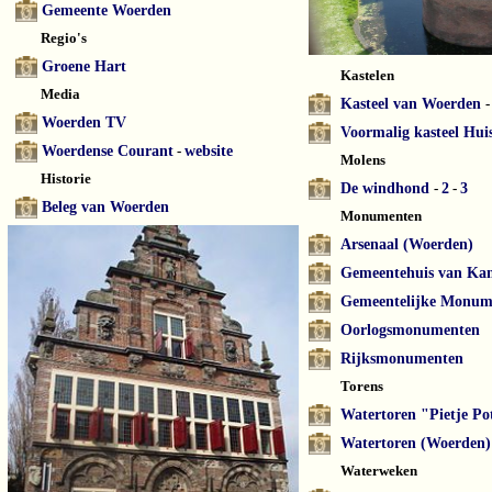
Gemeente Woerden
Regio's
Groene Hart
Kastelen
Media
Kasteel van Woerden
-
Woerden TV
Voormalig kasteel Hu
Woerdense Courant
-
website
Molens
Historie
De windhond
-
2
-
3
Beleg van Woerden
Monumenten
Arsenaal (Woerden)
Gemeentehuis van Ka
Gemeentelijke Monum
Oorlogsmonumenten
Rijksmonumenten
Torens
Watertoren "Pietje Po
Watertoren (Woerden)
Waterweken