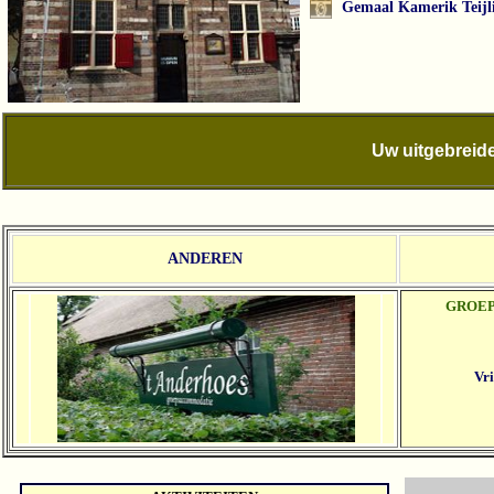
Gemaal Kamerik Teijl
Uw uitgebreide
ANDEREN
GROE
Vri