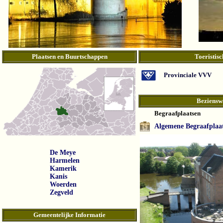
Plaatsen en Buurtschappen
Toeristisc
Provinciale VVV
Beziensw
Begraafplaatsen
Algemene Begraafplaa
De Meye
Harmelen
Kamerik
Kanis
Woerden
Zegveld
Gemeentelijke Informatie