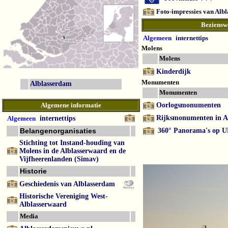
Foto-impressies van Alb
Beziensw
Algemeen
internettips
Molens
Molens
Kinderdijk
Monumenten
Alblasserdam
Monumenten
Algemene informatie
Oorlogsmonumenten
Rijksmonumenten in A
Algemeen
internettips
Belangenorganisaties
360° Panorama's op
Stichting tot Instand-houding van
Molens in de Alblasserwaard en de
Vijfheerenlanden (Simav)
Historie
Geschiedenis van Alblasserdam
Historische Vereniging West-
Alblasserwaard
Media