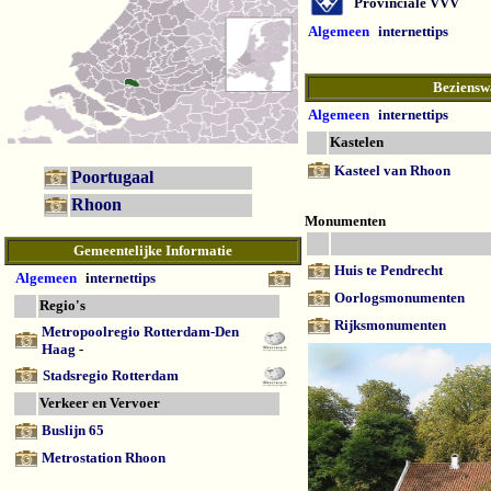
Provinciale VVV
Algemeen
internettips
Beziensw
Algemeen
internettips
Kastelen
Kasteel van Rhoon
Poortugaal
Rhoon
Monumenten
Gemeentelijke Informatie
Huis te Pendrecht
Algemeen
i
nternettips
Oorlogsmonumenten
Regio's
Rijksmonumenten
Metropoolregio Rotterdam-Den
Haag
-
Stadsregio Rotterdam
Verkeer en Vervoer
Buslijn 65
Metrostation Rhoon