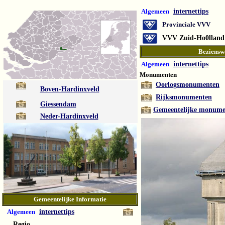
Algemeen
internettips
Provinciale VVV
VVV Zuid-Ho0lland
Beziensw
Algemeen
internettips
Monumenten
Oorlogsmonumenten
Boven-Hardinxveld
Rijksmonumenten
Giessendam
Gemeentelijke monume
Neder-Hardinxveld
Gemeentelijke Informatie
Algemeen
internettips
Regio