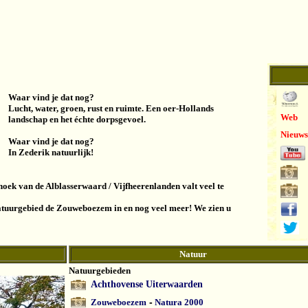
Waar vind je dat nog?
Lucht, water, groen, rust en ruimte. Een oer-Hollands
Web
landschap en het échte dorpsgevoel.
Nieuws
Waar vind je dat nog?
In Zederik natuurlijk!
oek van de Alblasserwaard / Vijfheerenlanden valt veel te
 natuurgebied de Zouweboezem in en nog veel meer! We zien u
Natuur
Natuurgebieden
Achthovense Uiterwaarden
-
Zouweboezem
Natura 2000