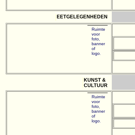
EETGELEGENHEDEN
Ruimte
voor
foto,
banner
of
logo.
KUNST &
CULTUUR
Ruimte
voor
foto,
banner
of
logo.