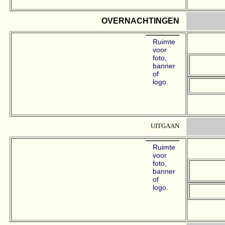
OVERNACHTINGEN
Ruimte
voor
foto,
banner
of
logo.
UITGAAN
Ruimte
voor
foto,
banner
of
logo.