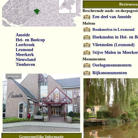
Bezienswa
Beschermde stads- en dorpsgezi
Een deel van Ameide
Molens
Bonkmolen in Lexmond
Ameide
Hoekmolen in Hei- en B
Hei- en Boeicop
Leerbroek
Vlietmolen (Lexmond)
Lexmond
Stijve Molen in Meerke
Meerkerk
Monumenten
Nieuwland
Tienhoven
Oorlogsmonumenten
Rijksmonumenten
Gemeentelijke Informatie