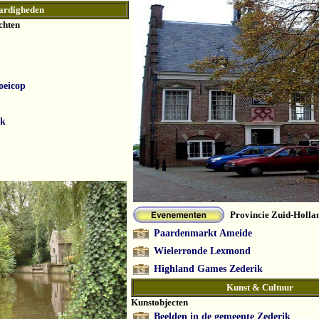
ardigheden
chten
oeicop
rk
Provincie Zuid-Holla
Paardenmarkt Ameide
Wielerronde Lexmond
Highland Games Zederik
Kunst & Cultuur
Kunstobjecten
Beelden in de gemeente Zederik