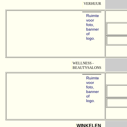
VERHUUR
Ruimte
voor
foto,
banner
of
logo.
WELLNESS -
BEAUTYSALONS
Ruimte
voor
foto,
banner
of
logo.
WINKELEN