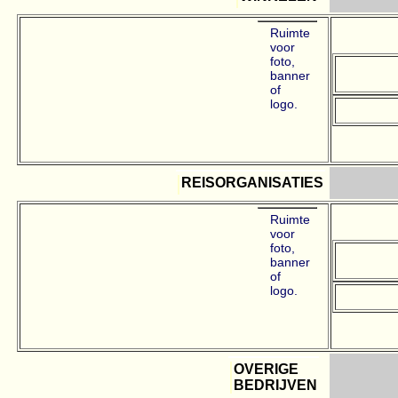
Ruimte
voor
foto,
banner
of
logo.
REISORGANISATIES
Ruimte
voor
foto,
banner
of
logo.
OVERIGE
BEDRIJVEN