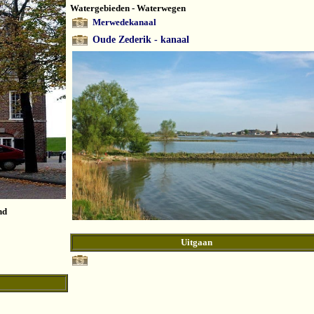
Watergebieden - Waterwegen
Merwedekanaal
Oude Zederik - kanaal
nd
Uitgaan