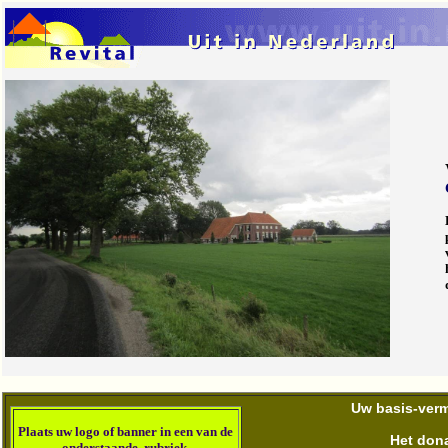
Uw basis-verme
Plaats u
w logo of banner in een van de
Het dona
onderstaande rubriek
.