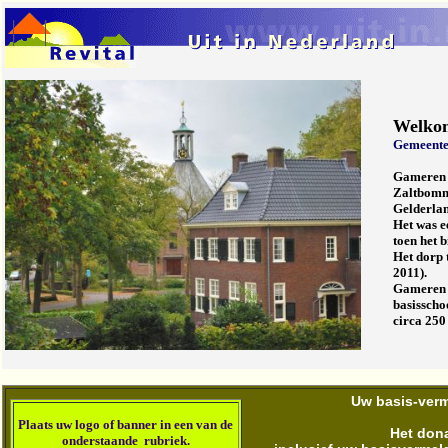
Welko
Gemeente
Gameren i
Zaltbomme
Gelderla
Het was e
toen het 
Het dorp 
2011).
Gameren h
basisscho
circa 250
Uw basis-verme
Plaats u
w logo of banner in een van de
Het dona
onderstaande rubriek
.