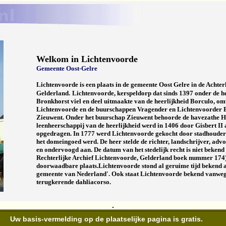
Welkom in Lichtenvoorde
Gemeente Oost-Gelre
Lichtenvoorde is een plaats in de gemeente Oost Gelre in de Achter
Gelderland.
Lichtenvoorde, kerspeldorp dat sinds 1397 onder de h
Bronkhorst viel en deel uit­maakte van de heerlijk­heid Borculo, omva
Lich­tenvoorde en de b­uur­schappen Vragender en Lichten­voorder B
Zieu­went. Onder het buur­schap Zieuwent be­hoorde de havezat­he 
leenheer­schappij van de heer­lijk­heid werd in 1406 door Gisbert I
opgedragen. In 1777 werd Lichtenvoorde gekocht door stad­houder
het domeingoed werd. De heer stelde de ric­hter, land­schri­jver, advo­
en onder­voogd aan. De datum van het stede­lijk recht is niet be­ken
Rechterlijke Archief Lichtenvoorde, Gelderland boek nummer 174)
doorwaadbare plaats.
Lichtenvoorde stond al geruime tijd bekend a
gemeente van Nederland'. Ook staat Lichtenvoorde bekend vanwege
terugkerende dahliacorso.
.
Uw basis-vermelding op de plaatselijke pagina is gratis.