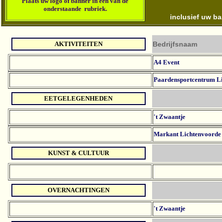
Plaats u
w logo of banner in een van de
onderstaande rubriek
.
inclusief uw b
AKTIVITEITEN
Bedrijfsnaam
A4 Event
Paardensportcentrum L
EETGELEGENHEDEN
't Zwaantje
Markant Lichtenvoorde
KUNST & CULTUUR
OVERNACHTINGEN
't Zwaantje