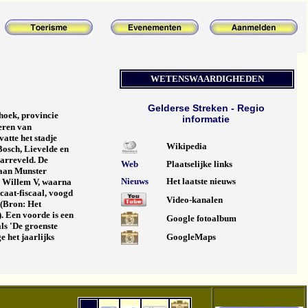
WETENSWAARDIGHEDEN
Gelderse Streken - Regio
hoek, provincie
informatie
eren van
t­te het sta­dje
Wikipedia
osch, Lie­velde en
Harreveld. De
Web
Plaatselijke links
I aan Munster
Nieuws
Het laatste nieuws
 Wil­lem V, waarna
c­aat-fis­caal, voogd
Video-kanalen
d (Bron: Het
. Een voorde is een
Google fotoalbum
ls 'De groenste
 het jaarlijks
GoogleMaps