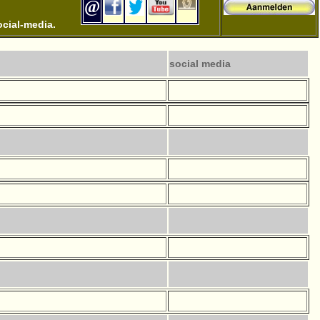
@
.
ocial-media.
social media