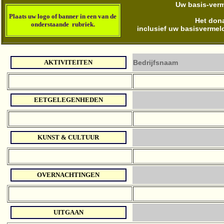
Uw basis-verme
Plaats u
w logo of banner in een van de
Het dona
onderstaande rubriek
.
inclusief uw basisvermel
AKTIVITEITEN
Bedrijfsnaam
EETGELEGENHEDEN
KUNST & CULTUUR
OVERNACHTINGEN
UITGAAN