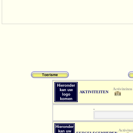
Hieronder
Act
kan uw
AKTIVITEITEN
logo
komen
.
Hieronder
Ac
kan uw