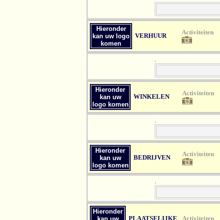
Hieronder
Act
VERHUUR
kan uw logo
komen
.
Hieronder
Act
WINKELEN
kan uw
logo komen
.
Hieronder
Act
BEDRIJVEN
kan uw
logo komen
.
Hieronder
PLAATSELIJKE
Act
kan uw