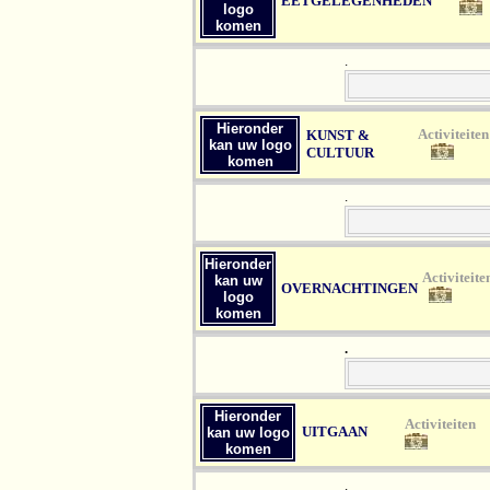
EETGELEGENHEDEN
logo
komen
.
Hieronder
Ac
KUNST &
kan uw logo
CULTUUR
komen
.
Hieronder
Ac
kan uw
OVERNACHTINGEN
logo
komen
.
Hieronder
Act
UITGAAN
kan uw logo
komen
.