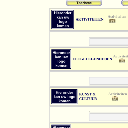
Hieronder
Act
kan uw
AKTIVITEITEN
logo
komen
.
Hieronder
Ac
kan uw
EETGELEGENHEDEN
logo
komen
.
Hieronder
Act
KUNST &
kan uw logo
CULTUUR
komen
.
Hieronder