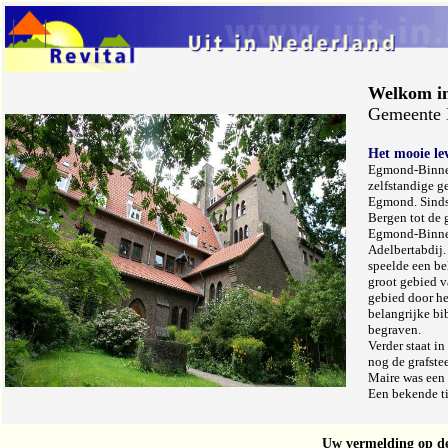
Welkom i
Gemeente 
Het mooie l
Egmond-Binnen
zelfstandige 
Egmond. Sinds
Bergen tot de
Egmond-Binnen 
Adelbertabdij.
speelde een bel
groot gebied va
gebied door h
belangrijke bi
begraven.
Verder staat i
nog de grafste
Maire was een 
Een bekende ti
Uw vermelding op dez