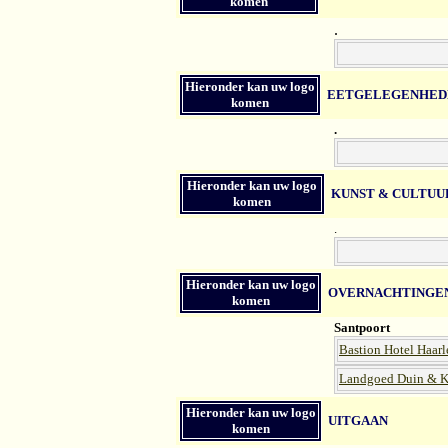
komen
.
Hieronder kan uw logo
EETGELEGENHED
komen
.
Hieronder kan uw logo
KUNST & CULTUU
komen
.
Hieronder kan uw logo
OVERNACHTINGE
komen
Santpoort
Bastion Hotel Haar
Landgoed Duin & K
Hieronder kan uw logo
UITGAAN
komen