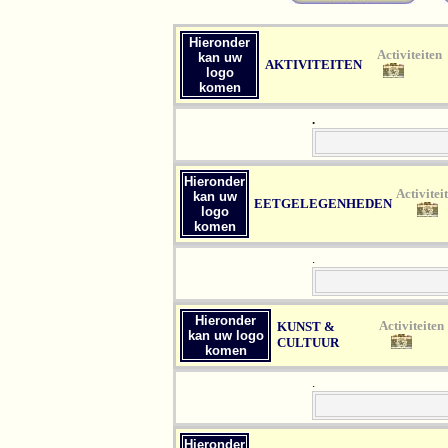
Hieronder
Act
kan uw
AKTIVITEITEN
logo
komen
.
Hieronder
Ac
kan uw
EETGELEGENHEDEN
logo
komen
.
Hieronder
Act
KUNST &
kan uw logo
CULTUUR
komen
.
Hieronder