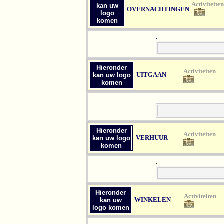
Ac
kan uw
OVERNACHTINGEN
logo
komen
.
Hieronder
Act
UITGAAN
kan uw logo
komen
.
Hieronder
Act
VERHUUR
kan uw logo
komen
.
Hieronder
Act
WINKELEN
kan uw
logo komen
.