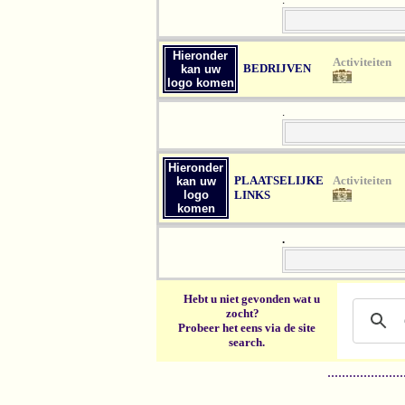
Hieronder
Act
BEDRIJVEN
kan uw
logo komen
.
Hieronder
PLAATSELIJKE
Act
kan uw
logo
LINKS
komen
.
Hebt u niet gevonden wat u
zocht?
Probeer het eens via de site
search.
.....................