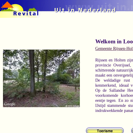
Welkom in Lo
Gemeente Rijssen-Hol
Rijssen en Holten zij
provincie Overijssel,
schitterende natuurrij
maakt een onvergeteli
De weldadige rust 
kenmerkend, ideaal v
Op de Sallandse Heu
voorkomende korhoe
eentje tegen. En zo ni
IJstijd stammende st
indrukwekkende panaro