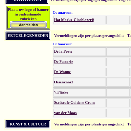
Plaats uw logo of banner
Ootmarsum
in onderstaande
rubrieken
Hot Marks Glasblazerij
EETGELEGENHEDEN
Vermeldingen zijn per plaats gerangschikt
Ta
Ootmarsum
De la Poste
De Pastorie
De Wanne
Ossenvoort
't Plâske
Stadscafe Guldene Crone
van der Maas
KUNST & CULTUUR
Vermeldingen zijn per plaats gerangschikt
Ta