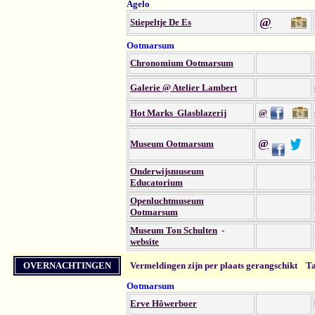
Agelo
@
Stiepeltje De Es
Ootmarsum
Chronomium Ootmarsum
Galerie @ Atelier Lambert
Hot Marks Glasblazerij
@
@
Museum Ootmarsum
Onderwijsmuseum
Educatorium
Openluchtmuseum
Ootmarsum
Museum Ton Schulten
-
website
OVERNACHTINGEN
Vermeldingen zijn per plaats gerangschikt
Ta
Ootmarsum
Erve Hôwerboer