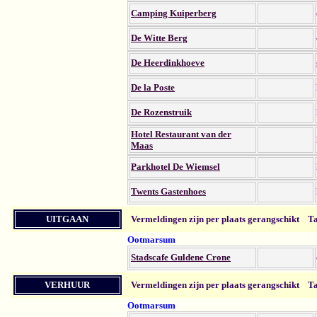
Camping Kuiperberg
De Witte Berg
De Heerdinkhoeve
De la Poste
De Rozenstruik
Hotel Restaurant van der
Maas
Parkhotel De Wiemsel
Twents Gastenhoes
UITGAAN
Vermeldingen zijn per plaats gerangschikt
Ta
Ootmarsum
Stadscafe Guldene Crone
VERHUUR
Vermeldingen zijn per plaats gerangschikt
Ta
Ootmarsum