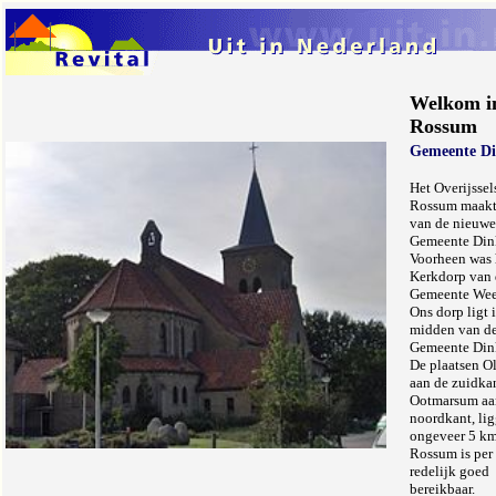
Welkom i
Rossum
Gemeente Di
Het Overijssel
Rossum maakt 
van de nieuwe
Gemeente Din
Voorheen was 
Kerkdorp van 
Gemeente Wee
Ons dorp ligt 
midden van d
Gemeente Din
De plaatsen O
aan de zuidka
Ootmarsum aa
noordkant, li
ongeveer 5 km
Rossum is per
redelijk goed
bereikbaar.