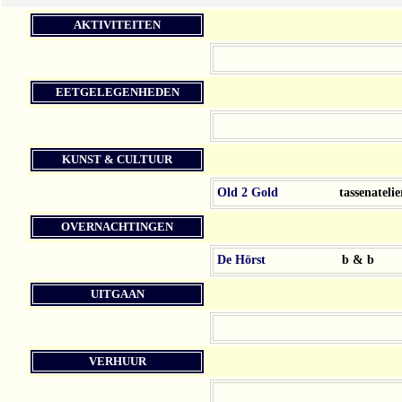
AKTIVITEITEN
EETGELEGENHEDEN
KUNST & CULTUUR
Old 2 Gold
tassenatelie
OVERNACHTINGEN
De Hörst
b & b
UITGAAN
VERHUUR