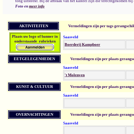
tong uitsteekt. Bij de afbraak van het kasteel zijn die terechtgekomen b
Foto en
meer info
AKTIVITEITEN
Vermeldingen zijn per tags gerangschi
Plaats u
w logo of banner in
Saasveld
onderstaande rubrieken
Boerderij Kampboer
EETGELEGENHEDEN
Vermeldingen zijn per plaats gerangs
Saasveld
't Molenven
KUNST & CULTUUR
Vermeldingen zijn per plaats gerangs
Saasveld
OVERNACHTINGEN
Vermeldingen zijn per plaats gerangs
Saasveld