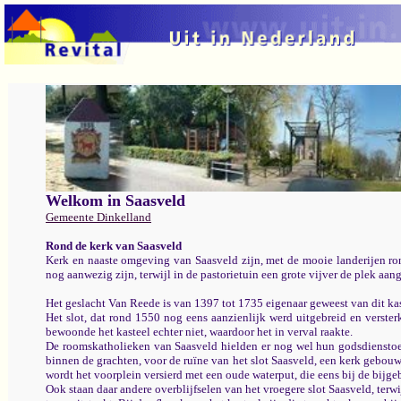
Welkom in Saasveld
Gemeente Dinkelland
Rond de kerk van Saasveld
Kerk en naaste omgeving van Saasveld zijn, met de mooie landerijen rond 
nog aanwezig zijn, terwijl in de pastorietuin een grote vijver de plek aa
Het geslacht Van Reede is van 1397 tot 1735 eigenaar geweest van dit kas
Het slot, dat rond 1550 nog eens aanzienlijk werd uitgebreid en verst
bewoonde het kasteel echter niet, waardoor het in verval raakte.
De roomskatholieken van Saasveld hielden er nog wel hun godsdienstoef
binnen de grachten, voor de ruïne van het slot Saasveld, een kerk gebou
wordt het voorplein versierd met een oude waterput, die eens bij de bijg
Ook staan daar andere overblijfselen van het vroegere slot Saasveld, terw