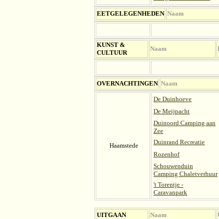
EETGELEGENHEDEN
Naam
KUNST &
Naam
CULTUUR
OV
ERNACHTINGEN
Naam
De Duinhoeve
De Meijpacht
Duinoord Camping aan
Zee
Duinrand Recreatie
Haamstede
Rozenhof
Schouwenduin
Camping Chaletverhuur
't Torentje -
Caravanpark
UITGAAN
Naam