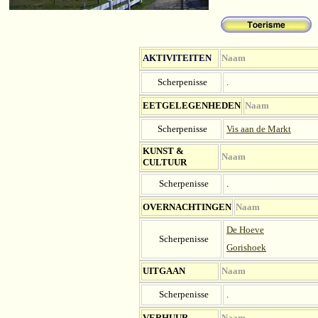
AKTIVITEITEN
Naam
Scherpenisse
.
EETGELEGENHEDEN
Naam
Scherpenisse
Vis aan de Markt
KUNST &
Naam
CULTUUR
Scherpenisse
.
OV
ERNACHTINGEN
Naam
De Hoeve
Scherpenisse
Gorishoek
UITGAAN
Naam
Scherpenisse
.
VERHUUR
Naam