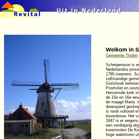
Welkom in S
Gemeente Tholen
Scherpenisse is e
Nederlandse provin
1785 inwoners. Sc
zelfstandige geme
Gorishoek behoord
Poortvliet en oost
Hervormde kerk in 
de 15e en 16e eeu
de maagd Maria. In
dwarspand gesloop
is nooit voltooid 
bovenbouw. Het voo
1847 is er wegens
een verdieping afg
korenmolen De Kor
hoge watertoren ui