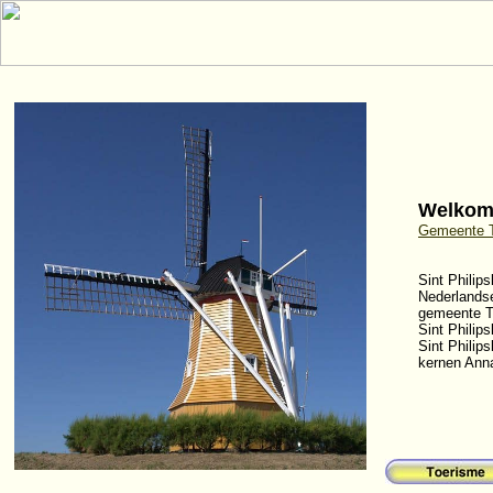
Welkom 
Gemeente 
Sint Philips
Nederlandse
gemeente Th
Sint Philip
Sint Philip
kernen Ann