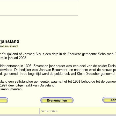
rjansland
-Duiveland
: Sturjalland of kortweg Sir) is een dorp in de Zeeuwse gemeente Schouwen-
s in januari 2008.
older ontstaan in 1305. Zeventien jaar eerder was een deel van de polder Dreis
rmvloed. De bedijker was Jan van Beaumont, en naar hem werd de nieuwe po
nd, genoemd. In de begintijd werd de polder ook wel Klein-Dreischor genoemd.
sland een zelfstandige gemeente, waarna het tot 1961 behoorde tot de gemee
t 1997 deel uitgemaakt van Duiveland.
ijksmonumenten.
Activiteiten