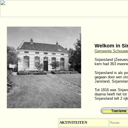
Welkom in Si
Gemeente Schouwen
Sirjansland (Zeeuws
kern had 363 inwoner
Sirjansland is als p
gegaan door een sto
Jansland, Sirjansla
Tot 1816 was Sirjan
daarna heeft het to
Sirjansland telt 2 r
AKTIVITEITEN
Naam