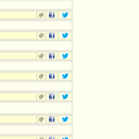
@
@
@
@
@
@