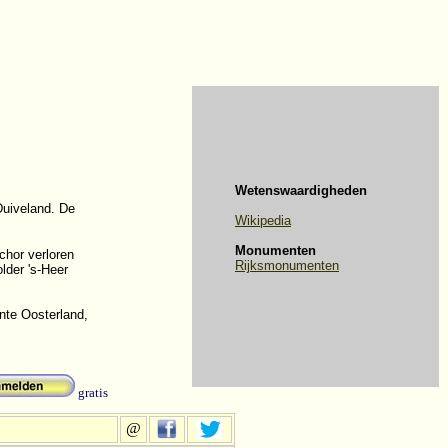
Wetenswaardigheden
Duiveland. De
Wikipedia
Monumenten
chor verloren
Rijksmonumenten
lder 's-Heer
nte Oosterland,
gratis
@