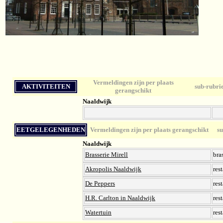
Vermeldingen zijn per plaats
AKTIVITEITEN
sub-rubri
gerangschikt
Naaldwijk
EETGELEGENHEDEN
Vermeldingen zijn per plaats gerangschikt
sub
Naaldwijk
Brasserie Mirell
bra
Akropolis Naaldwijk
res
De Peppers
res
H.R. Carlton in Naaldwijk
res
Watertuin
res