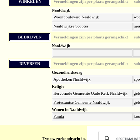
WINKELEN
Vermeldingen zijn per plaats gerangschikt
sub-
Naaldwijk
Woonboulevard Naaldwijk
woo
Naaldwijkse Scootes
nie
BEDRIJVEN
Vermeldingen zijn per plaats gerangschikt
sub-
Naaldwijk
DIVERSEN
Vermeldingen zijn per plaats gerangschikt
sub-
Gezondheidszorg
Apotheken Naaldwijk
apo
Religie
Hervormde Gemeente Oude Kerk Naaldwijk
gel
Protestantse Gemeente Naaldwijk
gel
Wonen in Naaldwijk
Funda
koo
Typ uw zoekopdracht in.