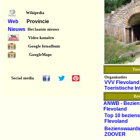
Wikipedia
Web
Provincie
Nieuws
Het laatste nieuws
Video-kanalen
Google fotoalbum
GoogleMaps
Toer
Organisaties
Social media
VVV Flevoland
Toeristische I
Bez
ANWB - Bezien
Flevoland
Top 10 bezien
Flevoland
Bezienswaardi
ZOOVER