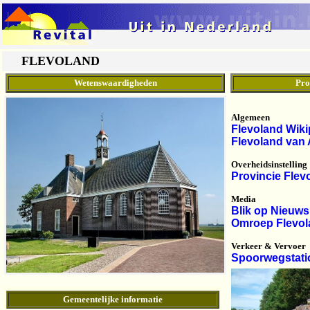
FLEVOLAND
TOE
Wetenswaardigheden
Pro
Algemeen
Flevoland Wiki
Flevoland van 
Overheidsinstelling
Provincie Flev
Media
Blik op Nieuws
Omroep Flevol
Verkeer & Vervoer
Spoorwegstatio
Gemeentelijke informatie