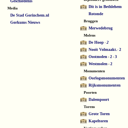
Geschiedenis
Dit is in Bethlehem
Media
Rotonde
De Stad Gorinchem.nl
Bruggen
Gorkums Nieuws
Merwedebrug
Molens
De Hoop
-
2
Nooit Volmaakt.
-
2
Oostmolen
-
2
-
3
Westmolen
-
2
Monumenten
Oorlogsmonumenten
Rijksmonumenten
Poorten
Dalempoort
Torens
Grote Toren
Kapeltoren