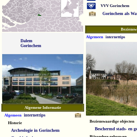
VVV Gorinchem
Gorinchem als Wat
Beziensw
Algemeen
internettips
Dalem
Gorinchem
Algemene Informatie
Algemeen
internettips
Bezienswaardige objecten
Historie
Beschermd stads- en g
Archeologie in Gorinchem
Bijzondere gebouwen