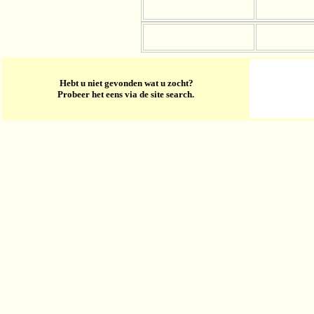
Hebt u niet gevonden wat u zocht?
Probeer het eens via de site search.